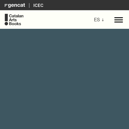
ICEC
ES