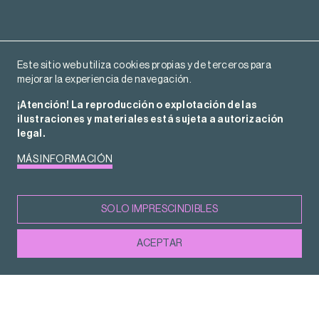
Este sitio web utiliza cookies propias y de terceros para
mejorar la experiencia de navegación.
¡Atención! La reproducción o explotación de las
ilustraciones y materiales está sujeta a autorización
legal.
MÁS INFORMACIÓN
www.mariaamoros.cat
SOLO IMPRESCINDIBLES
ACEPTAR