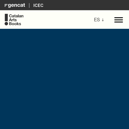
ICEC
ES